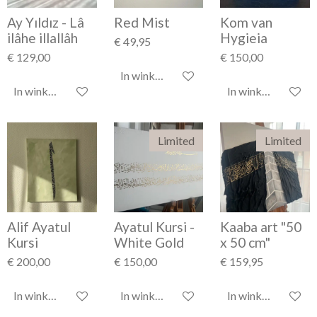
Ay Yıldız - Lâ
Red Mist
Kom van
ilâhe illallâh
Hygieia
€ 49,95
€ 129,00
€ 150,00
In winkelwagen
In winkelwagen
In winkelwagen
Limited
Limited
Alif Ayatul
Ayatul Kursi -
Kaaba art "50
Kursi
White Gold
x 50 cm"
€ 200,00
€ 150,00
€ 159,95
In winkelwagen
In winkelwagen
In winkelwagen