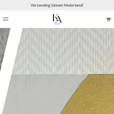
Verzending binnen Nederland!
Ga
direct
naar
de
hoofdinhoud