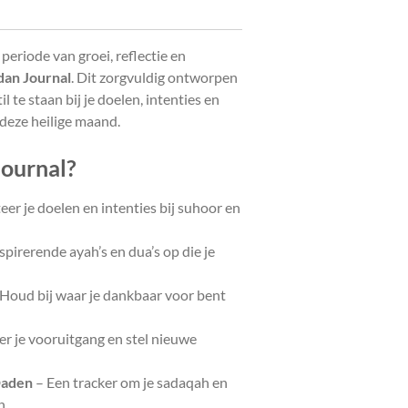
riode van groei, reflectie en
an Journal
. Dit zorgvuldig ontworpen
l te staan bij je doelen, intenties en
 deze heilige maand.
 journal?
er je doelen en intenties bij suhoor en
nspirerende ayah’s en dua’s op die je
Houd bij waar je dankbaar voor bent
er je vooruitgang en stel nieuwe
Daden
– Een tracker om je sadaqah en
n.