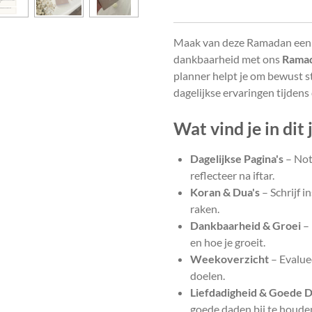
Maak van deze Ramadan een pe
dankbaarheid met ons
Ramad
planner helpt je om bewust sti
dagelijkse ervaringen tijdens
Wat vind je in dit
Dagelijkse Pagina's
– Note
reflecteer na iftar.
Koran & Dua's
– Schrijf i
raken.
Dankbaarheid & Groei
– 
en hoe je groeit.
Weekoverzicht
– Evalue
doelen.
Liefdadigheid & Goede 
goede daden bij te houde